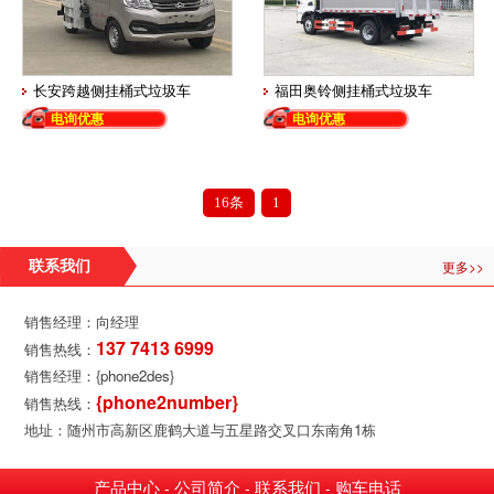
长安跨越侧挂桶式垃圾车
福田奥铃侧挂桶式垃圾车
电询优惠
电询优惠
16条
1
更多>>
联系我们
销售经理：向经理
137 7413 6999
销售热线：
销售经理：{phone2des}
{phone2number}
销售热线：
地址：随州市高新区鹿鹤大道与五星路交叉口东南角1栋
产品中心
公司简介
联系我们
购车电话
-
-
-