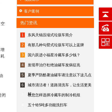
输
客户案例
热门资讯
对空
1
东风天锦压缩式垃圾车简介
2
有那几种勾臂式垃圾车可以上蓝牌
耗增
3
国六跃进小福星冷藏车多少钱？
油耗
4
发现早治疗杜绝油罐车发病征兆
5
夏季严防酷暑油罐车请注意以下这几点
动
6
城市清洁者！道路清洗车，让生活更美
好
7
教您怎样选择冷藏车的制冷机组
封闭
8
五十铃5吨多功能洗扫车