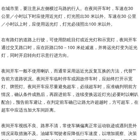
在城市里，要注意从左侧横过马路的行人。在夜间开车时，车速在30
公里／小时以下时应使用近光灯，灯光照出30 米以外。车速在30 公里
／小时以上时，应使用远光灯，灯光必须照出100 米以外。
在有路灯的道路上行驶，可使用防眩目灯或近光灯和示宽灯，夜间开车
通过交叉路口时，应在距路口50－100 米处减速，并将远光灯变为近光
灯，同时开启转向灯示意行进方向。
夜间开车一般不使用喇叭，而通常采用远近光反复互换的方法，代替**
告前方道路状况。夜间开车临时停车或因故停车时，应始终打开示宽
灯、牌照灯。夜间开车应尽量避免超车，必须超车时，应准确判明前方
情况，确认条件成熟后，再跟进前车，连续变换远近灯光(必要时以喇叭
配合)，预告前车避让，在判定前车确已让路允许超越时，方可超车，在
超车中应适当加大车间距离。
夜间开车视线不良、路界不清，常使车辆偏离正常运动轨迹或遇到意外
情况采取措施不及。油罐车驾驶者应降低行车速度，以增加观察、决策