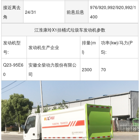
接近离去
976/920,992/920,992/1
24/31
前悬后悬
角
400
江淮康玲X1挂桶式垃圾车发动机参数
发动机型
排量(m
功率(kw)/马力(P
发动机生产企业
号:
l)
S):
Q23-95E6
安徽全柴动力股份有限公
2300
70
0
司