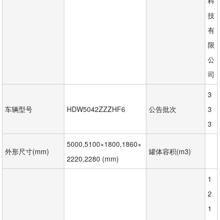
科
技
有
限
公
司
3
车辆型号
HDW5042ZZZHF6
公告批次
3
3
5000,5100×1800,1860×
外形尺寸(mm)
罐体容积(m3)
2220,2280 (mm)
1
2
1