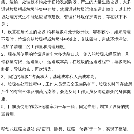
集、运输、处理技术尚处于初始发展阶段，产生的大量生活垃圾，大多
通过垃圾桶或垃圾斗集中存放，然后通过垃圾运输车运走倾倒，以上垃
圾处理方式远不能适应城市建设、管理和环境保护需要，存在以下不
足：
1、设置在居民区的垃圾-桶和垃圾斗处于敞开状、容积较小，如果清理
不及时，垃圾会从垃圾桶或垃圾斗中溢出，臭味四散，造成环境污染。
增加了清理工的工作量和清理难度。
2、现在所使用的垃圾运输车大多为敞口式，倒入的垃圾未经压缩，且
储存量有限、运送量小、运送成本高，在垃圾的运送过程中，垃圾随风
刮扬，异味散布，再次污染。
3、固定的垃圾**占面积大，基建成本和人员成本高。
4、垃圾在处理过程中，工作人员无安全卫生防护**，垃圾长时间存放所
产生的有害气体及细菌污染等，会危及到工作人员及周边群众的身体健
康。
5、目前所使用的垃圾运输车为一车一箱，固定专用，增加了设备的购
置费用。
移动式压缩垃圾站 集“密闭、除臭、压缩、储存”于一体，实现了整洁、