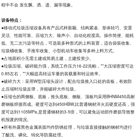
程中不会 发生飘、洒、遗、漏等现象。
设备特点：
●移动式垃圾压缩设备具有产品式样新颖、结构紧凑、形体轻巧、安置
灵活、性能可靠、压缩力大、噪声小、自动化程度高。操作简便、能耗
低、无二次污染等特点，可选装多种形式的上料装置，适合袋装收集、
垃圾桶收集、手推车收集、小型机动车收集等多种上料方式。
●占地面积小无需土建或简易土建，土建投资少。
●垃圾压缩、破碎能力强，系统工作压力16-22兆帕，**大压缩密度可达
0.85左右，**大幅提高转运车量的装载量和转运效率。
●破碎力大：采用W型压缩头设计，配合垃圾推入口处的齿板，有效防
止压缩时垃圾反弹，并能破碎大件垃圾。
●压缩仓的两侧板、底板，推头底板、侧板、顶板均采用BHNM450高耐
磨钢板焊接而成。硬度可达到450HBW,比普通钢材淬火后硬度还高，强
度可达到1105MPa,是普通钢材的3-5倍，可以避免运动部件磨损导致整
机报废的情况。
●所有外露黑色金属表面均作防锈处理，与垃圾直接接触的钢材均进行
了酸洗、磷化、钝化等防腐处理。