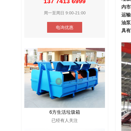
137 7413 6999
内市
周一至周日 9:00-21:00
运输
油泵
电询优惠
具有
6方生活垃圾箱
已经有
人关注