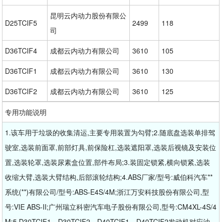
昆明云内动力股份有限公
D25TCIF5
2499
118
司
D36TCIF4
成都云内动力有限公司
3610
105
D36TCIF1
成都云内动力有限公司
3610
130
D36TCIF2
成都云内动力有限公司
3610
125
专用功能说明
1.该车用于垃圾的收集清运,主要专用装置为勾臂;2.随底盘选装单排驾
驶室,选装前面罩,前部灯具,前保险杠,选装遮阳罩,选装后视镜及安装位
置,选装轮罩,选装尿素盒位置,部件布局;3.装固定锁紧,横向锁紧,选装
收缩大臂,选装大臂结构,后部滚轮结构;4.ABS厂家/型号:威伯科汽车**
系统(**)有限公司/型号:ABS-E4S/4M;浙江万安科技股份有限公司,型
号:VIE ABS-II;广州瑞立科密汽车电子股份有限公司,型号:CM4XL-4S/4
M;5.D30TCIF1、D30TCIF2、D40TCIF1、D40TCIF2发动机对应油