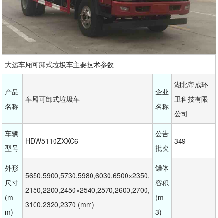
大运车厢可卸式垃圾车主要技术参数
湖北帝成环
产品
企业
车厢可卸式垃圾车
卫科技有限
名称
名称
公司
车辆
公告
HDW5110ZXXC6
349
型号
批次
外形
罐体
5650,5900,5730,5980,6030,6500×2350,
尺寸
容积
2150,2200,2450×2540,2570,2600,2700,
(m
(m
3100,2320,2370 (mm)
m)
3)