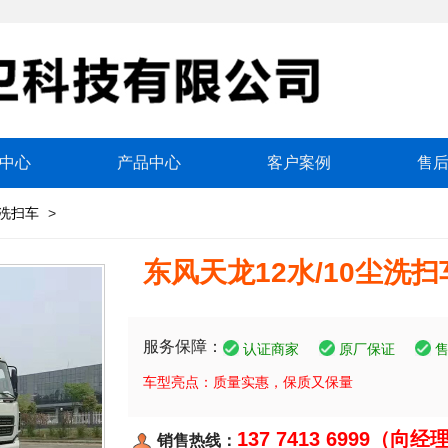
中心
产品中心
客户案例
售
洗扫车
>
东风天龙12水/10尘洗扫
服务保障：
认证商家
原厂保证
车型亮点：质量实惠，保质又保量
137 7413 6999（向经
销售热线：