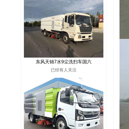
东风天锦7水9尘洗扫车国六
已经有
人关注