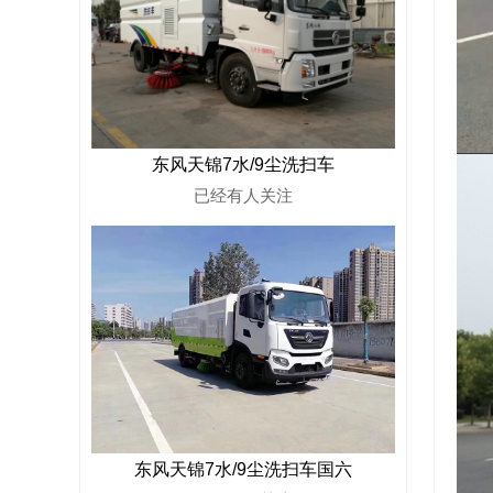
东风天锦7水/9尘洗扫车
已经有
人关注
东风天锦7水/9尘洗扫车国六