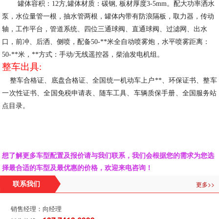
罐体容积：
12方,
罐体材质：碳钢
, 板材厚度3-5mm。配大功率洒水
泵，水位量管一根，抽水管两根，罐体内带有防浪隔板，取力器，
传动
轴，工作平台，管道系统、四位三通球阀、直通球阀、过滤网、出水
口，
前冲、后洒、侧喷，配备50-**
米全自动喷雾炮，水平喷雾距离：
50-**米，**方式：手动/无线遥控器，柴油发电机组。
整车出具
:
整车合格证、底盘合格证、全国统一机动车上户**、环保证书、整车
一次性证书、全国免税申请表、随车工具、车辆质保手册、全国服务站
点目录。
想了解更多车型配置及报价请与我们联系，我们会根据您的需求为您选
择最合适的车型及最优惠的价格，欢迎来电咨询！
更多>>
联系我们
销售经理：向经理