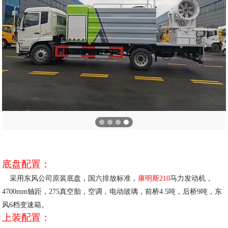
底盘配置：
采用东风公司原装底盘，国六排放标准，
康明斯
210
马力发动机，
4700
mm
轴距，
275真空胎，空调，电动玻璃，前桥4.5吨，后桥9吨，东
风6档变速箱
。
上装配置：