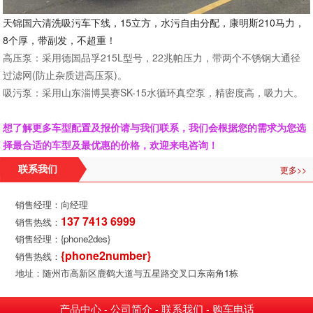
天锦国六清洗吸污车下线，15立方，水污自由分配，康明斯210马力，
8个厚，带副发，不超重！
高压泵：采用德国品孚
215
L
型号，
2
2
兆帕压力，
带
两个不锈钢大通径
过滤网
(防止杂质进高压泵)。
吸污泵：采用山东淄博昊赛
SK-
15
水循环真空泵，精密度高，吸力大。
想了解更多车型配置及报价请与我们联系，我们会根据您的需求为您选
择最合适的车型及最优惠的价格，欢迎来电咨询！
更多>>
联系我们
销售经理：向经理
137 7413 6999
销售热线：
销售经理：{phone2des}
{phone2number}
销售热线：
地址：随州市高新区鹿鹤大道与五星路交叉口东南角1栋
产品中心
公司简介
联系我们
购车电话
-
-
-