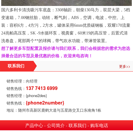
国六多利卡清洗吸污车底盘：3308轴距，朝柴130马力，双层大梁，5档
变速箱，7.00钢丝胎，动转，断气刹，ABS，空调，电波，中控。上
装：容积6方，4方污，2方水，罐体采用6mm优质碳钢板，双耀170流量
24兆帕高压泵，SK -9水循环泵，视粪窗，60米19的高压管，后置式清
洗卷盘，尾部两个**的球阀，带气吹水功能，带淋管装置。
想了解更多车型配置及报价请与我们联系，我们会根据您的需求为您选
择最合适的车型及最优惠的价格，欢迎来电咨询！
更多>>
联系我们
销售经理：向经理
137 7413 6999
销售热线：
销售经理：{phone2des}
{phone2number}
销售热线：
地址：随州市高新区鹿鹤大道与五星路交叉口东南角1栋
产品中心
公司简介
联系我们
购车电话
-
-
-