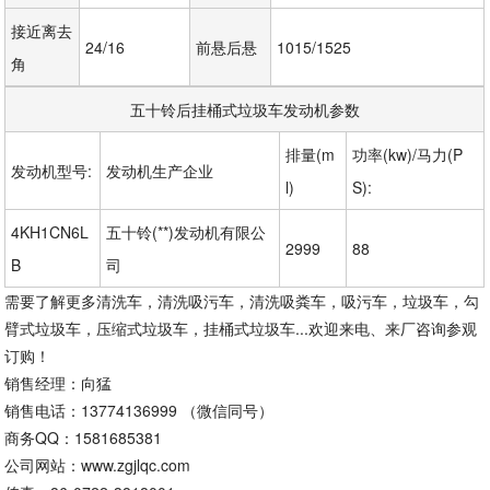
接近离去
24/16
前悬后悬
1015/1525
角
五十铃后挂桶式垃圾车发动机参数
排量(m
功率(kw)/马力(P
发动机型号:
发动机生产企业
l)
S):
4KH1CN6L
五十铃(**)发动机有限公
2999
88
B
司
需要了解更多清洗车，清洗吸污车，清洗吸粪车，吸污车，垃圾车，勾
臂式垃圾车，压缩式垃圾车，挂桶式垃圾车...欢迎来电、来厂咨询参观
订购！
销售经理：向猛
销售电话：13774136999 （微信同号）
商务QQ：1581685381
公司网站：www.zgjlqc.com