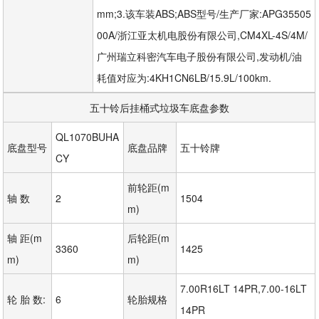
mm;3.该车装ABS;ABS型号/生产厂家:APG35505
00A/浙江亚太机电股份有限公司,CM4XL-4S/4M/
广州瑞立科密汽车电子股份有限公司,发动机/油
耗值对应为:4KH1CN6LB/15.9L/100km.
五十铃后挂桶式垃圾车底盘参数
QL1070BUHA
底盘型号
底盘品牌
五十铃牌
CY
前轮距(m
轴 数
2
1504
m)
轴 距(m
后轮距(m
3360
1425
m)
m)
7.00R16LT 14PR,7.00-16LT 
轮 胎 数:
6
轮胎规格
14PR