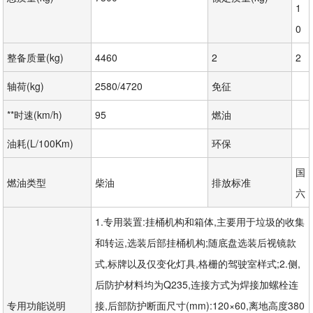
1
0
整备质量(kg)
4460
2
2
轴荷(kg)
2580/4720
免征
**时速(km/h)
95
燃油
油耗(L/100Km)
环保
国
燃油类型
柴油
排放标准
六
1.专用装置:挂桶机构和箱体,主要用于垃圾的收集
和转运,选装后部挂桶机构;随底盘选装后视镜款
式,标牌以及仅变化灯具,格栅的驾驶室样式;2.侧,
后防护材料均为Q235,连接方式为焊接加螺栓连
专用功能说明
接,后部防护断面尺寸(mm):120×60,离地高度380