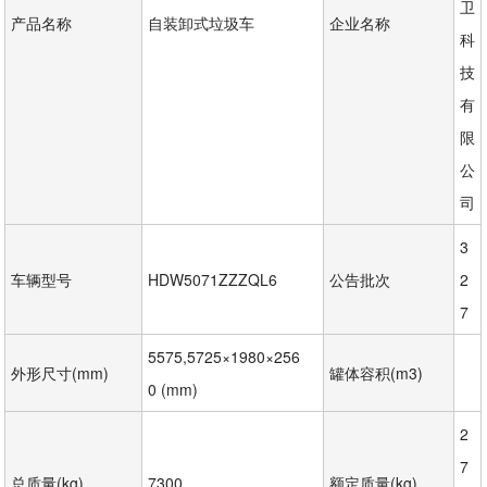
卫
产品名称
自装卸式垃圾车
企业名称
科
技
有
限
公
司
3
车辆型号
HDW5071ZZZQL6
公告批次
2
7
5575,5725×1980×256
外形尺寸(mm)
罐体容积(m3)
0 (mm)
2
7
总质量(kg)
7300
额定质量(kg)