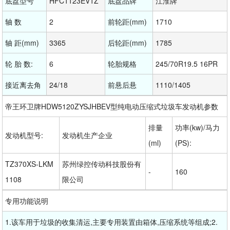
底盘型号
HFC1123EV1Z
底盘品牌
江淮牌
轴 数
2
前轮距(mm)
1710
轴 距(mm)
3365
后轮距(mm)
1785
轮 胎 数:
6
轮胎规格
245/70R19.5 16PR
接近离去角
24/18
前悬后悬
1110/1405
帝王环卫牌HDW5120ZYSJHBEV型纯电动压缩式垃圾车发动机参数
排量
功率(kw)/马力
发动机型号:
发动机生产企业
(ml)
(PS):
TZ370XS-LKM
苏州绿控传动科技股份有
-
160
1108
限公司
专用功能说明
1.该车用于垃圾的收集清运,主要专用装置由箱体,压缩系统等组成;2.