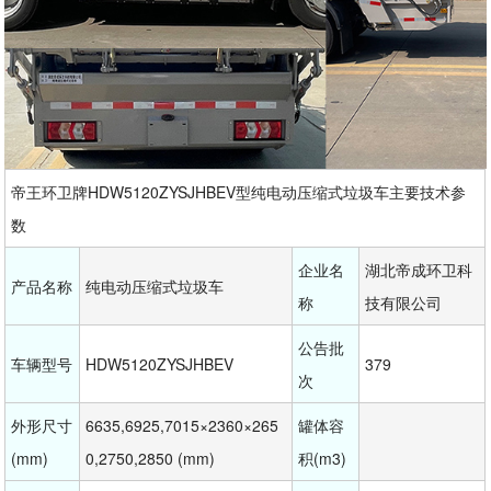
帝王环卫牌HDW5120ZYSJHBEV型纯电动压缩式垃圾车主要技术参
数
企业名
湖北帝成环卫科
产品名称
纯电动压缩式垃圾车
称
技有限公司
公告批
车辆型号
HDW5120ZYSJHBEV
379
次
外形尺寸
6635,6925,7015×2360×265
罐体容
(mm)
0,2750,2850 (mm)
积(m3)