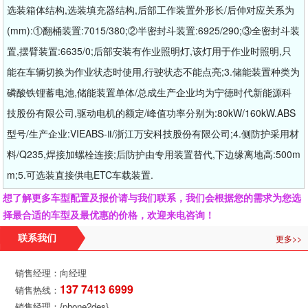
选装箱体结构,选装填充器结构,后部工作装置外形长/后伸对应关系为
(mm):①翻桶装置:7015/380;②半密封斗装置:6925/290;③全密封斗装
置,摆臂装置:6635/0;后部安装有作业照明灯,该灯用于作业时照明,只
能在车辆切换为作业状态时使用,行驶状态不能点亮;3.储能装置种类为
磷酸铁锂蓄电池,储能装置单体/总成生产企业均为宁德时代新能源科
技股份有限公司,驱动电机的额定/峰值功率分别为:80kW/160kW.ABS
型号/生产企业:VIEABS-Ⅱ/浙江万安科技股份有限公司;4.侧防护采用材
料/Q235,焊接加螺栓连接;后防护由专用装置替代,下边缘离地高:500m
m;5.可选装直接供电ETC车载装置.
想了解更多车型配置及报价请与我们联系，我们会根据您的需求为您选
择最合适的车型及最优惠的价格，欢迎来电咨询！
更多>>
联系我们
销售经理：向经理
137 7413 6999
销售热线：
销售经理：{phone2des}