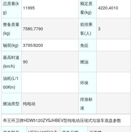
总质量(k
额定质
11995
4220,4010
g)
量(kg)
整备质量
前排乘
7580,7790
3
(kg)
客(人)
轴荷(kg)
3795/8200
免征
最高时速
90
燃油
(km/h)
油耗(L/1
环保
00Km)
排放标
燃油类型
纯电动
准
帝王环卫牌HDW5120ZYSJHBEV型纯电动压缩式垃圾车底盘参数