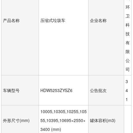
环
卫
产品名称
压缩式垃圾车
企业名称
科
技
有
限
公
司
3
车辆型号
HDW5253ZYSZ6
公告批次
4
1
10005,10305,10255,105
外形尺寸(mm)
55,10395,10695×2550×
罐体容积(m3)
3400 (mm)