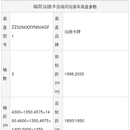
福田汕德卡
压缩式垃圾车底盘参数
底
底
盘
ZZ5256XXYN504GF
盘
汕德卡牌
型
1
品
号
牌
前
轮
轴 
3
距
1998,2035
数
(m
m)
后
轴 
4300+1350,4575+14
轮
距
00,4600+1350,4975+
距
1850/1850
(m
1400,5000+1350,
(m