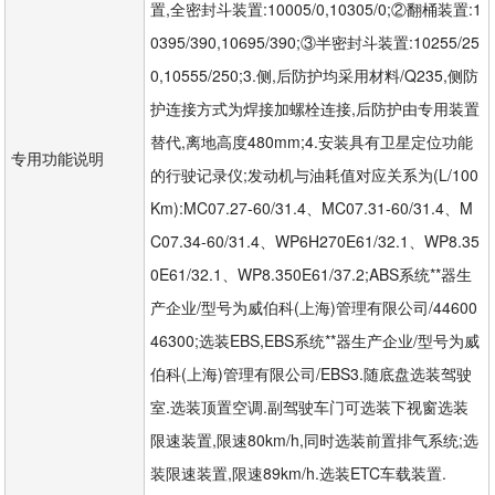
置,全密封斗装置:10005/0,10305/0;②翻桶装置:1
0395/390,10695/390;③半密封斗装置:10255/25
0,10555/250;3.侧,后防护均采用材料/Q235,侧防
护连接方式为焊接加螺栓连接,后防护由专用装置
替代,离地高度480mm;4.安装具有卫星定位功能
专用功能说明
的行驶记录仪;发动机与油耗值对应关系为(L/100
Km):MC07.27-60/31.4、MC07.31-60/31.4、M
C07.34-60/31.4、WP6H270E61/32.1、WP8.35
0E61/32.1、WP8.350E61/37.2;ABS系统**器生
产企业/型号为威伯科(上海)管理有限公司/44600
46300;选装EBS,EBS系统**器生产企业/型号为威
伯科(上海)管理有限公司/EBS3.随底盘选装驾驶
室.选装顶置空调.副驾驶车门可选装下视窗选装
限速装置,限速80km/h,同时选装前置排气系统;选
装限速装置,限速89km/h.选装ETC车载装置.