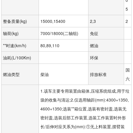
5
整备质量(kg)
15000,15400
2,3
2
轴荷(kg)
7000/18000(二轴组)
免征
**时速(km/h)
80,89,110
燃油
油耗(L/100Km)
环保
国
燃油类型
柴油
排放标准
六
1.该车主要专用装置由箱体,压缩系统组成,用于垃
圾的收集与清运;2.仅选用轴距(mm):4300+1350,
4600+1350;选装**箱位置,选装有密封盖,选装无
密封盖,选装后部工作装置,选装工作装置时外形
长/后伸对应关系为(mm):①无上料装置,摆臂装