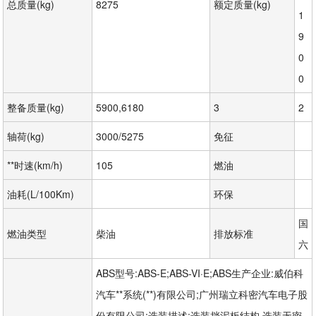
总质量(kg)
8275
额定质量(kg)
1
9
0
0
整备质量(kg)
5900,6180
3
2
轴荷(kg)
3000/5275
免征
**时速(km/h)
105
燃油
油耗(L/100Km)
环保
国
燃油类型
柴油
排放标准
六
ABS型号:ABS-E;ABS-VI·E;ABS生产企业:威伯科
汽车**系统(**)有限公司;广州瑞立科密汽车电子股
份有限公司;选装描述:选装挡泥板结构,选装无密