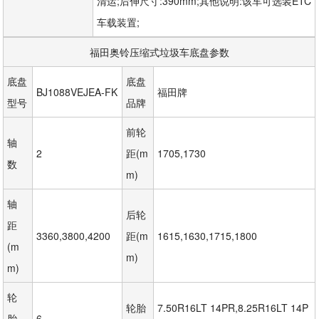
清运;后伸尺寸:390mm;其他说明:该车可选装ETC
车载装置;
福田奥铃压缩式垃圾车底盘参数
底盘
底盘
BJ1088VEJEA-FK
福田牌
型号
品牌
前轮
轴 
2
距(m
1705,1730
数
m)
轴 
后轮
距
3360,3800,4200
距(m
1615,1630,1715,1800
(m
m)
m)
轮 
轮胎
7.50R16LT 14PR,8.25R16LT 14P
胎 
6