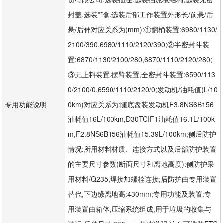
封盖,选装**盒,选装后部工作装置外形长/前悬/后
悬/后伸对应关系为(mm):①翻桶装置:6980/1130/
2100/390,6980/1110/2120/390;②半密封斗装
置:6870/1130/2100/280,6870/1110/2120/280;
③无上料装置,摆臂装置,全密封斗装置:6590/113
0/2100/0,6590/1110/2120/0;发动机/油耗值(L/10
专用功能说明
0km)对应关系为:随底盘装发动机F3.8NS6B156
油耗值16L/100km,D30TCIF1油耗值16.1L/100k
m,F2.8NS6B156油耗值15.39L/100km;侧后防护
情况:所用材料材质、连接方式以及后部防护装置
的主要尺寸参数(断面尺寸和离地高度):侧防护采
用材料/Q235,焊接加螺栓连接;后防护由专用装置
替代,下边缘离地高:430mm;专用功能及装置:专
用装置由箱体,压缩系统组成,用于垃圾的收集与