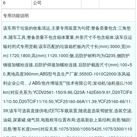
6
公司
专用功能说明
该车用于垃圾的收集清运,主要专用装置为勾臂;整备质量包含:三角垫
木,随车工具;整备质量不包含箱体重量,外形尺寸不包含箱体;该车仅运
输封闭式专用货厢;该车匹配的垃圾箱栏板内尺寸长(mm):3000;宽(m
m):1720,1800;高(mm):1120,1000;侧,后防护材料均为Q235,侧防护
铆接加螺栓连接,后防护焊接加螺栓连接.后防护截面尺寸(mm):100×5
0,离地高度390mm;ABS型号及生产厂家:3550D-1010C2000/东风福
利企业公司、J ABS/焦作博瑞克**技术有限公司;发动机/油耗值(L/100
km)对应关系为:YCDV2561-150/9.86,Q23A-142E60/9.91,D20TCIF6
1/10.50,D20TCIF11/10.50,YCF25160-66A/11.39,YCF25160-66/11.
39;该车可选装直接供电式ETC车载装置;随底盘选装驾驶室,选装空滤,
油箱,尿素罐,储气筒,电瓶框等位置布局;选装新款上装结构;前悬/轴距/
后悬/整车长度(mm)对应关系:1075/3300/1050/5425,1075/3300/110