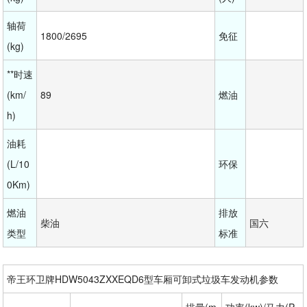
轴荷
1800/2695
免征
(kg)
**时速
(km/
89
燃油
h)
油耗
(L/10
环保
0Km)
燃油
排放
柴油
国六
类型
标准
帝王环卫牌HDW5043ZXXEQD6型车厢可卸式垃圾车发动机参数