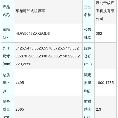
湖北帝成环
产品
企业
车厢可卸式垃圾车
卫科技有限
名称
名称
公司
车辆
公告
HDW5043ZXXEQD6
392
型号
批次
外形
5425,5475,5520,5570,5725,5775,582
罐体
尺寸
0,5870×2090,2030×2050,2150,2200,2
容积
(mm)
220,2250,
(m3)
总质
额定
量(k
4495
质量
1800,1735
g)
(kg)
整备
前排
质量
2565
乘客
2,3
(kg)
(人)