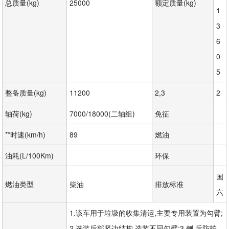
总质量(kg)
25000
额定质量(kg)
1
3
6
0
5
整备质量(kg)
11200
2,3
2
轴荷(kg)
7000/18000(二轴组)
免征
**时速(km/h)
89
燃油
油耗(L/100Km)
环保
国
燃油类型
柴油
排放标准
六
1.该车用于垃圾的收集清运,主要专用装置为勾臂;
2.选装后部竖边结构,选装不同勾臂;3.侧,后防护