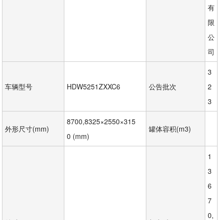
有
限
公
司
3
车辆型号
HDW5251ZXXC6
公告批次
2
3
8700,8325×2550×315
外形尺寸(mm)
罐体容积(m3)
0 (mm)
1
3
6
7
0,