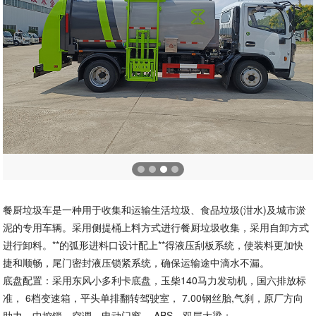
餐厨垃圾车是一种用于收集和运输生活垃圾、食品垃圾(泔水)及城市淤
泥的专用车辆。采用侧提桶上料方式进行餐厨垃圾收集，采用自卸方式
进行卸料。**的弧形进料口设计配上**得液压刮板系统，使装料更加快
捷和顺畅，尾门密封液压锁紧系统，确保运输途中滴水不漏。
底盘配置：采用东风小多利卡底盘，玉柴140马力发动机，国六排放标
准， 6档变速箱，平头单排翻转驾驶室， 7.00钢丝胎,气刹，原厂方向
助力、中控锁，空调，电动门窗， ABS，双层大梁；